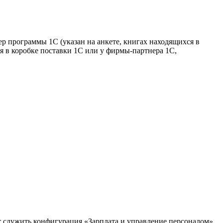
ер программы 1С (указан на анкете, книгах находящихся в
я в коробке поставки 1С или у фирмы-партнера 1С,
 служить конфигурация «Зарплата и управление персоналом»