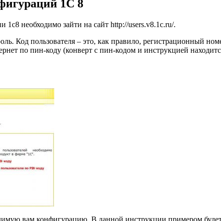
фигураций 1С 8
с8 необходимо зайти на сайт http://users.v8.1c.ru/.
оль. Код пользователя – это, как правило, регистрационный ном
ернет по пин-коду (конверт с пин-кодом и инструкцией находитс
димую вам конфигурацию. В данной инструкции примером будет