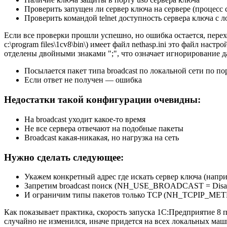
Проверить запущен ли сервер ключа на сервере (процесс с
Проверить командой telnet доступность сервера ключа с л
Eсли все проверки прошли успешно, но ошибка остается, переход
c:\program files\1cv8\bin\) имеет файл nethasp.ini это файл н
отделены двойными знаками ";", что означает игнорирование 
Посылается пакет типа broadcast по локальной сети по п
Если ответ не получен — ошибка
Недостатки такой конфигурации очевидны:
На broadcast уходит какое-то время
Не все сервера отвечают на подобные пакеты
Broadcast какая-никакая, но нагрузка на сеть
Нужно сделать следующее:
Укажем конкретный адрес где искать сервер ключа (на
Запретим broadcast поиск (NH_USE_BROADCAST = Disab
И ограничим типы пакетов только TCP (NH_TCPIP_ME
Как показывает практика, скорость запуска 1С:Предприятие 8 п
случайно не изменился, иначе придется на всех локальных маши