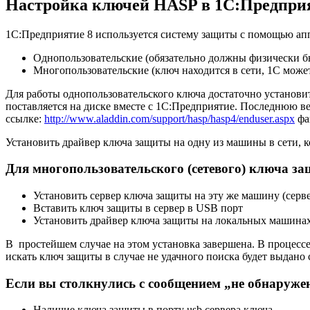
Настройка ключей HASP в 1С:Предпри
1С:Предприятие 8 используется систему защиты с помощью а
Однопользовательские (обязательно должны физически бы
Многопользовательские (ключ находится в сети, 1С може
Для работы однопользовательского ключа достаточно установи
поставляется на диске вместе с 1С:Предприятие. Последнюю в
ссылке:
http://www.aladdin.com/support/hasp/hasp4/enduser.aspx
фай
Установить драйвер ключа защиты на одну из машины в сети, к
Для многопользовательского (сетевого) ключа з
Установить сервер ключа защиты на эту же машину (сервер
Вставить ключ защиты в сервер в USB порт
Установить драйвер ключа защиты на локальных машина
В простейшем случае на этом установка завершена. В процессе
искать ключ защиты в случае не удачного поиска будет выдан
Если вы столкнулись с сообщением „не обнаруж
Наличие ключа защиты в порту usb сервера ключа