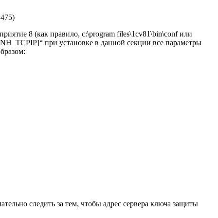
 475)
тие 8 (как правило, c:\program files\1cv81\bin\conf или
ия «[NH_TCPIP]“ при установке в данной секции все параметры
бразом:
ательно следить за тем, чтобы адрес сервера ключа защиты