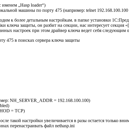
 именем „Hasp loader“)
окальной машины по порту 475 (например: telnet 192.168.100.100
им к более детальным настройкам. в папке установки 1С:Предприя
астройки ключа защиты, он разбит на секции, нас интересует секц
данных настроек при этом драйвер ключа ведет себя следующим о
орту 475 в поисках сервера ключа защиты
пример: NH_SERVER_ADDR = 192.168.100.100)
led)
THOD = TCP)
осле такой настройки увеличивается в разы остается только вним
нах перенастраивать файл nethasp.ini