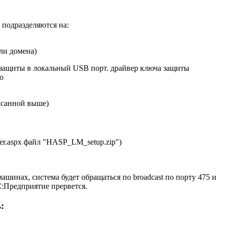
 подразделяются на:
ли домена)
 защиты в локальный USB порт. драйвер ключа защиты
о
писанной выше)
ser.aspx файл "HASP_LM_setup.zip")
шинах, система будет обращаться по broadcast по порту 475 и
С:Предприятие прервется.
: