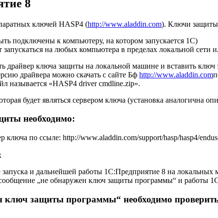
ятие 8
ппаратных ключей HASP4 (
http://www.aladdin.com
). Ключи защиты
ть подключены к компьютеру, на котором запускается 1С)
т запускаться на любых компьютера в пределах локальной сети и
ть драйвер ключа защиты на локальной машине и вставить ключ
ерсию драйвера можно скачать с сайте Бф
http://www.aladdin.com
п
л называется «HASP4 driver cmdline.zip».
оторая будет являться сервером ключа (установка аналогична о
ащиты необходимо:
 ключа по ссыле: http://www.aladdin.com/support/hasp/hasp4/endu
х
 запуска и дальнейшей работы 1С:Предприятие 8 на локальных ма
о сообщение „не обнаружен ключ защиты программы“ и работы 1
ен ключ защиты программы“ необходимо проверить