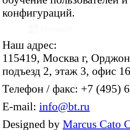
Важные детали
Изменение касается все
Все договоры, заключё
Счета-
фактуры и другие перв